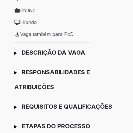
Local de trabalho: São Paulo - SP
Efetivo
Tipo de vaga: Efetivo
Híbrido
Modelo de trabalho: Híbrido
Vaga também para PcD
Vaga também para PcD
Ir para candidatura
DESCRIÇÃO DA VAGA
RESPONSABILIDADES E
ATRIBUIÇÕES
REQUISITOS E QUALIFICAÇÕES
ETAPAS DO PROCESSO